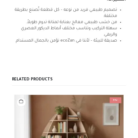
المميزات:
تصميم طبيعي فريد من نوعه – كل قطعة تُصنع بطريقة
مختلفة.
من خشب طبيعي معالج بعناية لمتانة تدوم طويلاً.
سهلة التركيب وتناسب مختلف أنماط الديكور العصري
والريفي.
صديقة للبيئة – لأننا في ecoZan نؤمن بالجمال المستدام.
RELATED PRODUCTS
هن
-5%
ال
من
ال
ال
له
الم