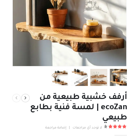
أرفف خشبية طبيعية من
ecoZan | لمسة فنية بطابع
طبيعي
لا توجد أي مراجعات
|
إضافة مراجعة
out of 5
4.00