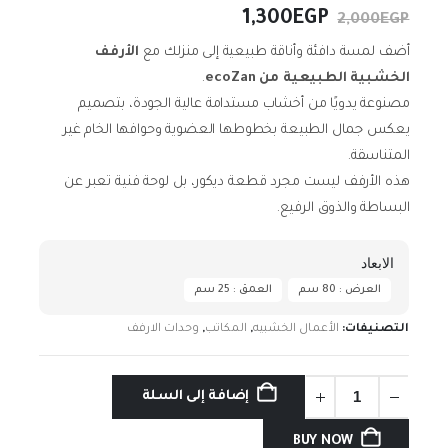
السعر
السعر
1,300
EGP
2,000
EGP
الأصلي
الحالي
أضف لمسة دافئة وأناقة طبيعية إلى منزلك مع
الأرفف
هو:
هو:
الخشبية الطبيعية من ecoZan
.
1,300EGP.
2,000EGP.
مصنوعة يدويًا من أخشاب مستدامة عالية الجودة، بتصميم
يعكس جمال الطبيعة بخطوطها العضوية وحوافها الخام غير
المتناسقة.
هذه الأرفف ليست مجرد قطعة ديكور، بل لوحة فنية تعبر عن
البساطة والذوق الرفيع.
الابعاد
العرض : 80 سم
العمق : 25 سم
التصنيفات:
الأعمال الخشبيه
,
المكاتب
,
وحدات الارفف
إضافة إلى السلة
BUY NOW